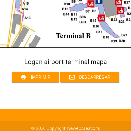
Logan airport terminal mapa
print
system_update_alt
IMPRIMIR
DESCARREGAR
© 2026 Copyright:
Newebcreations