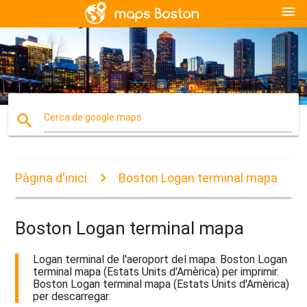
menu
search
Cerca de google maps
Pàgina d'inici
Boston Logan terminal mapa
Boston Logan terminal mapa
Logan terminal de l'aeroport del mapa. Boston Logan
terminal mapa (Estats Units d'Amèrica) per imprimir.
Boston Logan terminal mapa (Estats Units d'Amèrica)
per descarregar.