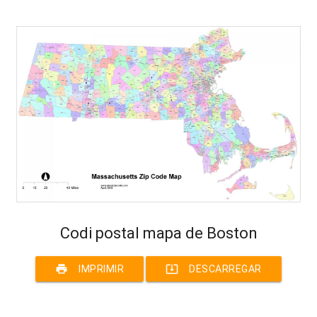
Codi postal mapa de Boston
print
system_update_alt
IMPRIMIR
DESCARREGAR