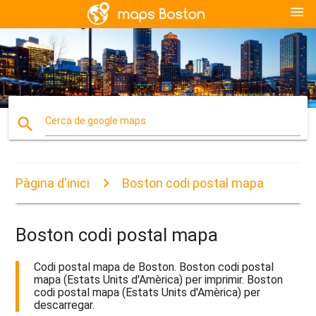
menu
search
Cerca de google maps
Pàgina d'inici
Boston codi postal mapa
Boston codi postal mapa
Codi postal mapa de Boston. Boston codi postal
mapa (Estats Units d'Amèrica) per imprimir. Boston
codi postal mapa (Estats Units d'Amèrica) per
descarregar.