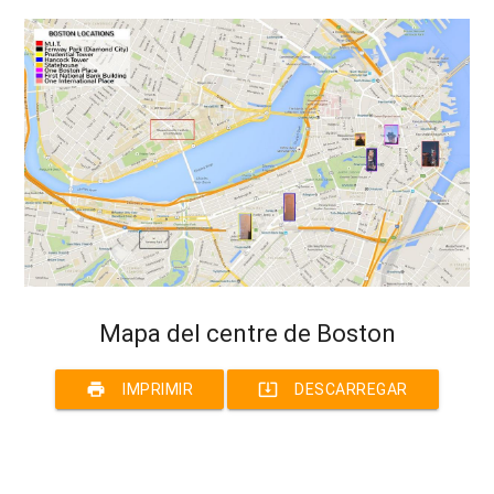
Mapa del centre de Boston
print
system_update_alt
IMPRIMIR
DESCARREGAR